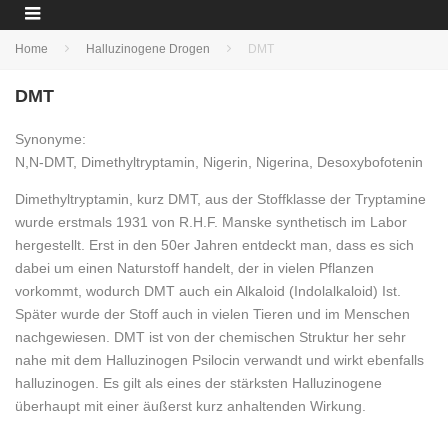
Home
Halluzinogene Drogen
DMT
DMT
Synonyme:
N,N-DMT, Dimethyltryptamin, Nigerin, Nigerina, Desoxybofotenin
Dimethyltryptamin, kurz DMT, aus der Stoffklasse der Tryptamine
wurde erstmals 1931 von R.H.F. Manske synthetisch im Labor
hergestellt. Erst in den 50er Jahren entdeckt man, dass es sich
dabei um einen Naturstoff handelt, der in vielen Pflanzen
vorkommt, wodurch DMT auch ein Alkaloid (Indolalkaloid) Ist.
Später wurde der Stoff auch in vielen Tieren und im Menschen
nachgewiesen. DMT ist von der chemischen Struktur her sehr
nahe mit dem Halluzinogen Psilocin verwandt und wirkt ebenfalls
halluzinogen. Es gilt als eines der stärksten Halluzinogene
überhaupt mit einer äußerst kurz anhaltenden Wirkung.