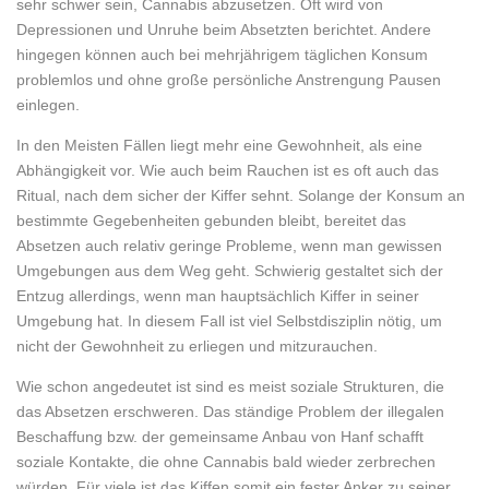
sehr schwer sein, Cannabis abzusetzen. Oft wird von
Depressionen und Unruhe beim Absetzten berichtet. Andere
hingegen können auch bei mehrjährigem täglichen Konsum
problemlos und ohne große persönliche Anstrengung Pausen
einlegen.
In den Meisten Fällen liegt mehr eine Gewohnheit, als eine
Abhängigkeit vor. Wie auch beim Rauchen ist es oft auch das
Ritual, nach dem sicher der Kiffer sehnt. Solange der Konsum an
bestimmte Gegebenheiten gebunden bleibt, bereitet das
Absetzen auch relativ geringe Probleme, wenn man gewissen
Umgebungen aus dem Weg geht. Schwierig gestaltet sich der
Entzug allerdings, wenn man hauptsächlich Kiffer in seiner
Umgebung hat. In diesem Fall ist viel Selbstdisziplin nötig, um
nicht der Gewohnheit zu erliegen und mitzurauchen.
Wie schon angedeutet ist sind es meist soziale Strukturen, die
das Absetzen erschweren. Das ständige Problem der illegalen
Beschaffung bzw. der gemeinsame Anbau von Hanf schafft
soziale Kontakte, die ohne Cannabis bald wieder zerbrechen
würden. Für viele ist das Kiffen somit ein fester Anker zu seiner