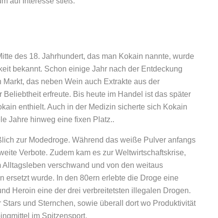
 auf Interesse stieß.
 Mitte des 18. Jahrhundert, das man Kokain nannte, wurde
hkeit bekannt. Schon einige Jahr nach der Entdeckung
n Markt, das neben Wein auch Extrakte aus der
 Beliebtheit erfreute. Bis heute im Handel ist das später
ain enthielt. Auch in der Medizin sicherte sich Kokain
e Jahre hinweg eine fixen Platz..
ßlich zur Modedroge. Während das weiße Pulver anfangs
weite Verbote. Zudem kam es zur Weltwirtschaftskrise,
 Alltagsleben verschwand und von den weitaus
 ersetzt wurde. In den 80ern erlebte die Droge eine
d Heroin eine der drei verbreitetsten illegalen Drogen.
r Stars und Sternchen, sowie überall dort wo Produktivität
ingmittel im Spitzensport.