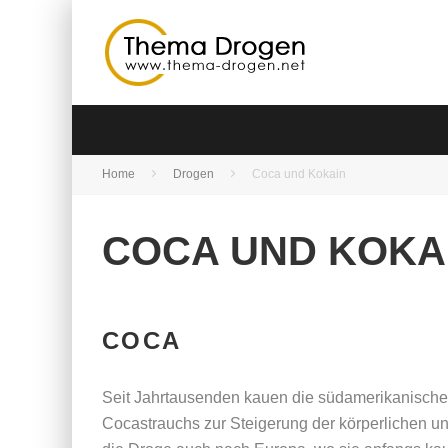
Home
Drogen
Coca und Kokain
COCA UND KOKA
COCA
Seit Jahrtausenden kauen die südamerikanischen 
Cocastrauchs zur Steigerung der körperlichen u