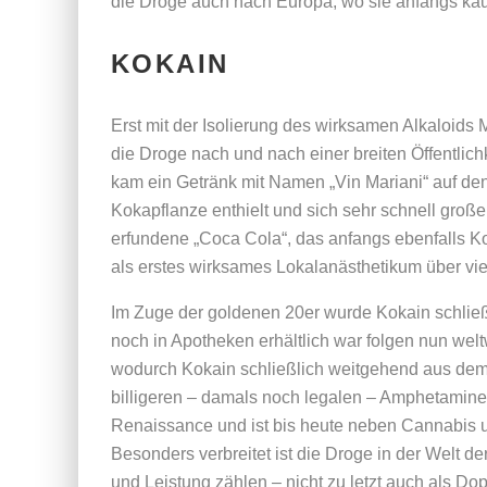
die Droge auch nach Europa, wo sie anfangs kaum
KOKAIN
Erst mit der Isolierung des wirksamen Alkaloids
die Droge nach und nach einer breiten Öffentlic
kam ein Getränk mit Namen „Vin Mariani“ auf de
Kokapflanze enthielt und sich sehr schnell großer
erfundene „Coca Cola“, das anfangs ebenfalls Kok
als erstes wirksames Lokalanästhetikum über viel
Im Zuge der goldenen 20er wurde Kokain schlie
noch in Apotheken erhältlich war folgen nun welt
wodurch Kokain schließlich weitgehend aus dem
billigeren – damals noch legalen – Amphetaminen
Renaissance und ist bis heute neben Cannabis un
Besonders verbreitet ist die Droge in der Welt de
und Leistung zählen – nicht zu letzt auch als Dop